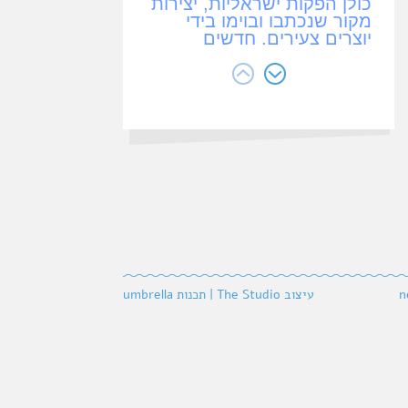
כולן הפקות ישראליות, יצירות
מקור שנכתבו ובוימו בידי
יוצרים צעירים, חדשים
ומוכשרים.
תוצאות העבודה מעידות על
הרמה האמנותית הגבוהה של
התיאטרון לילדים ולנוער
בישראל בכלל, ושלנו,
תיאטרון הנפש בפרט.
גילינו והכרנו יוצרים צעירים
שרוצים להיות מעורבים,
רלוונטיים ומעודכנים.
ב- 2025
ההצגה "כל אחד
והמים שלו” מאת רובי קסוס,
העוסקת בסוגיות יסוד בנרטיב
של חיינו — חיים, אובדן ושכול
n
עיצוב The Studio
|
תכנות umbrella
— זכתה בחמישה פרסים
בפסטיבל אסיטג’, על המחזה,
הבימוי, המשחק, התנועה
והצגת
השנה!
htheatre.co.il/.../kol_hehad_vhmem_slo
נות וניסים
הנער שלא מפסי