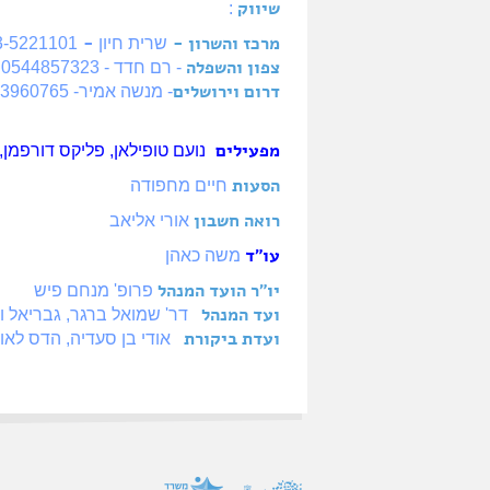
שיווק
:
מרכז והשרון -
-
שרית חיון
3-5221101
צפון והשפלה
- רם חדד - 0544857323
דרום וירושלים
- מנשה אמיר- 0523960765
מפעילים
נועם טופילאן, פליקס דורפמן, 
הסעות
חיים מחפודה
רואה חשבון
אורי אליאב
עו"ד
משה כאהן
יו"ר הועד המנהל
פרופ' מנחם פיש
ועד המנהל
דר' שמואל ברגר, גבריאל וי
ועדת ביקורת
אודי בן סעדיה, הדס לאור