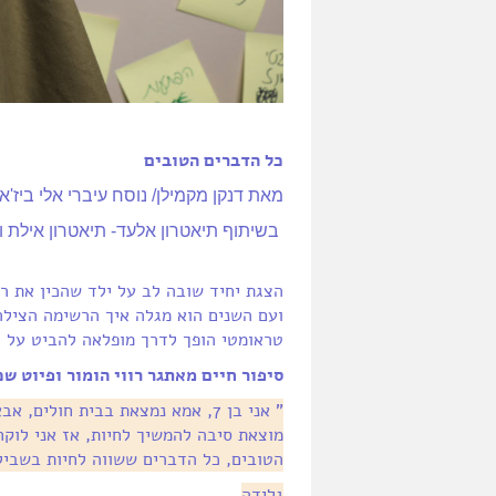
כל הדברים הטובים
מאת דנקן מקמילן/ נוסח עיברי אלי ביז'א
בשיתוף תיאטרון אלעד- תיאטרון אילת 
הצגת יחיד שובה לב על ילד שהכין את ר
ועם השנים הוא מגלה איך הרשימה הצילה 
טראומטי הופך לדרך מופלאה להביט על ה
סיפור חיים מאתגר רווי הומור ופיוט ש
" אני בן 7, אמא נמצאת בבית חול
מוצאת סיבה להמשיך לחיות, אז אני לוק
הטובים, כל הדברים ששווה לחיות בשביל
גלידה