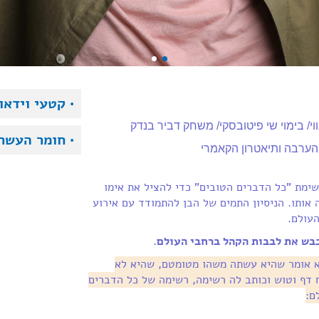
• קטעי וידאו
ווי/ בימוי שי פיטובסקי/ משחק דביר בנדק
• חומר העשר
והערבה ותיאטרון הקאמרי
שימת "כל הדברים הטובים" כדי להציל את אימו
אותו. הניסיון התמים של הבן להתמודד עם אירוע
עולם.
כבש את לבבות הקהל ברחבי העולם.
ים, אבא אומר שהיא עשתה משהו מטומטם, שהיא לא
ח דף וטוש וכותב לה רשימה, רשימה של כל הדברים
ם: