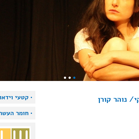
• קטעי וידאו
/ נוהר קורן
• חומר העשר